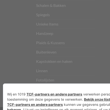
Schalen & Bakken
Spiegels
Unieke Items
Handzeep
Plaids & Kussens
Buitenleven
Kapstokken en haken
Linnen
Fotolijsten
Vloerkleden