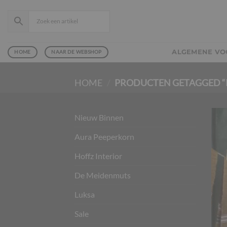
Ga
naar
inhoud
ALGEMENE V
HOME
NAAR DE WEBSHOP
HOME
/
PRODUCTEN GETAGGED 
Nieuw Binnen
Aura Peeperkorn
Hoffz Interior
De Meidenmuts
Luksa
Sale