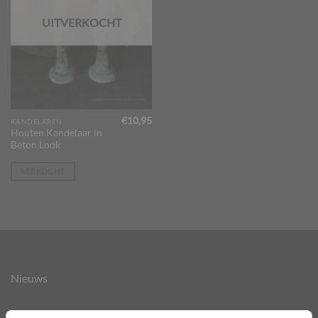
UITVERKOCHT
€
10,95
KANDELAREN
Houten Kandelaar in
Beton Look
VERKOCHT
Nieuws