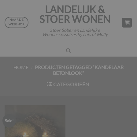
Ga
LANDELIJK &
naar
STOER WONEN
inhoud
NAAR DE
WEBSHOP
Stoer Sober en Landelijke
Woonaccessoires by Lots of Molly
HOME
/
PRODUCTEN GETAGGED “KANDELAAR
BETONLOOK”
CATEGORIEËN
Sale!