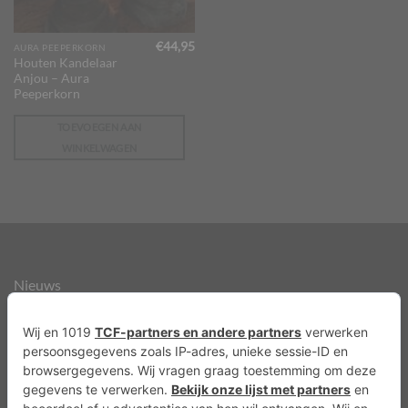
€
44,95
AURA PEEPERKORN
Houten Kandelaar
Anjou – Aura
Peeperkorn
TOEVOEGEN AAN
WINKELWAGEN
Nieuws
Over ons