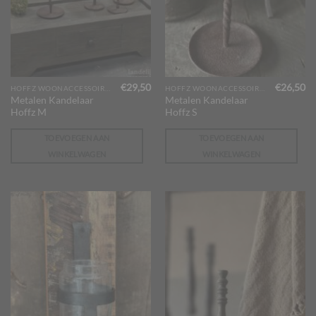
€
29,50
€
26,50
HOFFZ WOONACCESSOIRES
HOFFZ WOONACCESSOIRES
Metalen Kandelaar
Metalen Kandelaar
Hoffz M
Hoffz S
TOEVOEGEN AAN
TOEVOEGEN AAN
WINKELWAGEN
WINKELWAGEN