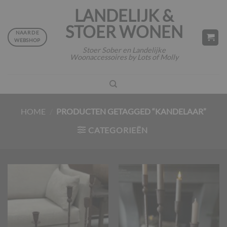
Ga
LANDELIJK &
naar
STOER WONEN
inhoud
NAAR DE
WEBSHOP
Stoer Sober en Landelijke
Woonaccessoires by Lots of Molly
HOME
/
PRODUCTEN GETAGGED “KANDELAAR”
CATEGORIEËN