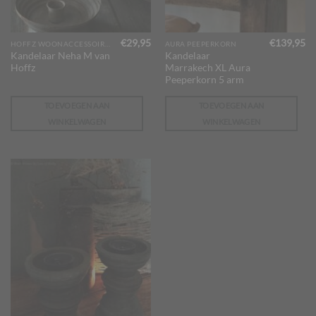
€
29,95
€
139,95
HOFFZ WOONACCESSOIRES
AURA PEEPERKORN
Kandelaar Neha M van
Kandelaar
Hoffz
Marrakech XL Aura
Peeperkorn 5 arm
TOEVOEGEN AAN
TOEVOEGEN AAN
WINKELWAGEN
WINKELWAGEN