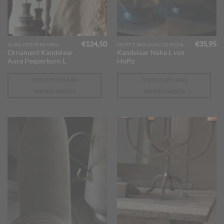
€
124,50
€
35,95
AURA PEEPERKORN
HOFFZ WOONACCESSOIRES
Ornament Kandelaar
Kandelaar Neha L van
Aura Peeperkorn L
Hoffz
TOEVOEGEN AAN
TOEVOEGEN AAN
WINKELWAGEN
WINKELWAGEN