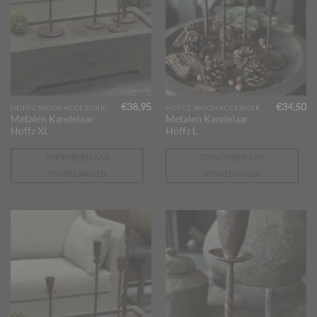
€
38,95
€
34,50
HOFFZ WOONACCESSOIRES
HOFFZ WOONACCESSOIRES
Metalen Kandelaar
Metalen Kandelaar
Hoffz XL
Hoffz L
TOEVOEGEN AAN
TOEVOEGEN AAN
WINKELWAGEN
WINKELWAGEN