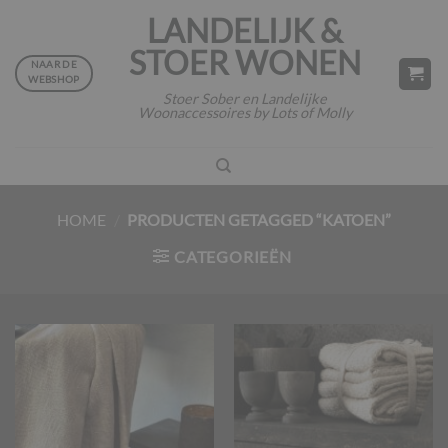
Ga
LANDELIJK &
naar
STOER WONEN
inhoud
NAAR DE
WEBSHOP
Stoer Sober en Landelijke
Woonaccessoires by Lots of Molly
HOME
/
PRODUCTEN GETAGGED “KATOEN”
CATEGORIEËN