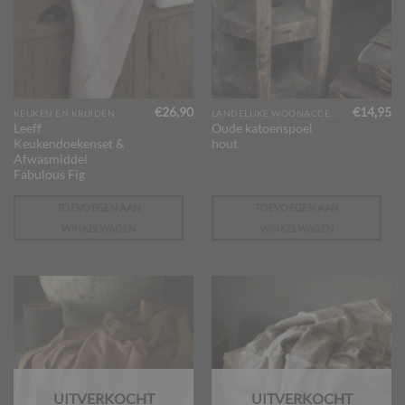
€
26,90
€
14,95
KEUKEN EN KRUIDEN
LANDELIJKE WOONACCESSOIRES
Leeff
Oude katoenspoel
Keukendoekenset &
hout
Afwasmiddel
Fabulous Fig
TOEVOEGEN AAN
TOEVOEGEN AAN
WINKELWAGEN
WINKELWAGEN
UITVERKOCHT
UITVERKOCHT