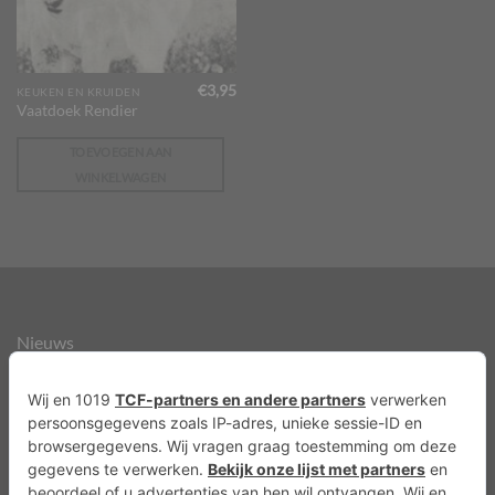
€
3,95
KEUKEN EN KRUIDEN
Vaatdoek Rendier
TOEVOEGEN AAN
WINKELWAGEN
Nieuws
Over ons