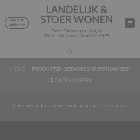
Ga
LANDELIJK &
naar
STOER WONEN
inhoud
NAAR DE
WEBSHOP
Stoer Sober en Landelijke
Woonaccessoires by Lots of Molly
HOME
/
PRODUCTEN GETAGGED “KERSTHANGER”
CATEGORIEËN
Geen producten gevonden die aan je selectie voldoen.