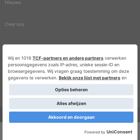
Nieuws
Over ons
Agenda
Privacyverklaring
Cookies
Copyright 2026 ©
Lots of Molly