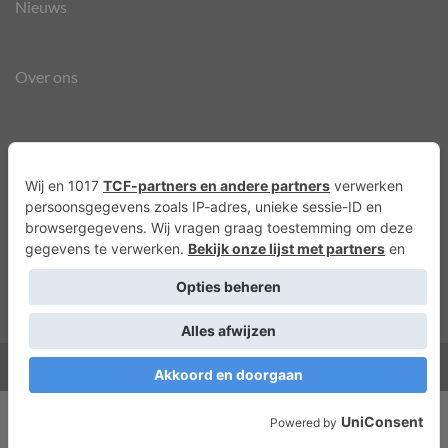
Nieuws
Over ons
Agenda
Privacyverklaring
Cookies
Copyright 2026 ©
Lots of Molly