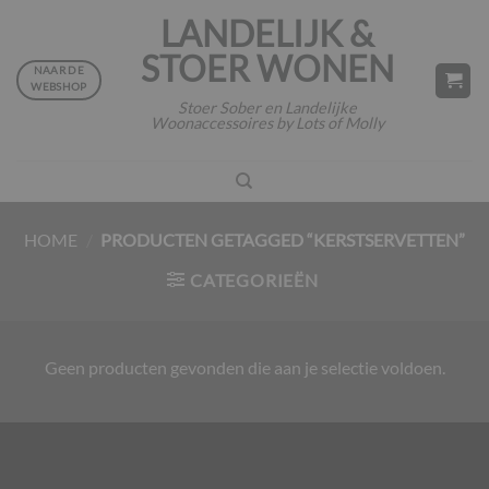
Ga
LANDELIJK &
naar
STOER WONEN
inhoud
NAAR DE
WEBSHOP
Stoer Sober en Landelijke
Woonaccessoires by Lots of Molly
HOME
/
PRODUCTEN GETAGGED “KERSTSERVETTEN”
CATEGORIEËN
Geen producten gevonden die aan je selectie voldoen.