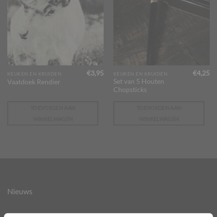
€
3,95
€
4,25
KEUKEN EN KRUIDEN
KEUKEN EN KRUIDEN
Set van 5 Houten
Vaatdoek Rendier
Chopsticks
TOEVOEGEN AAN
TOEVOEGEN AAN
WINKELWAGEN
WINKELWAGEN
Nieuws