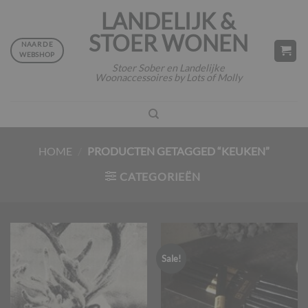
Ga
LANDELIJK &
naar
STOER WONEN
inhoud
NAAR DE
WEBSHOP
Stoer Sober en Landelijke
Woonaccessoires by Lots of Molly
HOME
/
PRODUCTEN GETAGGED “KEUKEN”
CATEGORIEËN
Sale!