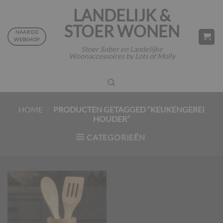
Ga
LANDELIJK &
naar
STOER WONEN
inhoud
NAAR DE
WEBSHOP
Stoer Sober en Landelijke
Woonaccessoires by Lots of Molly
HOME
/
PRODUCTEN GETAGGED “KEUKENGEREI
HOUDER”
CATEGORIEËN