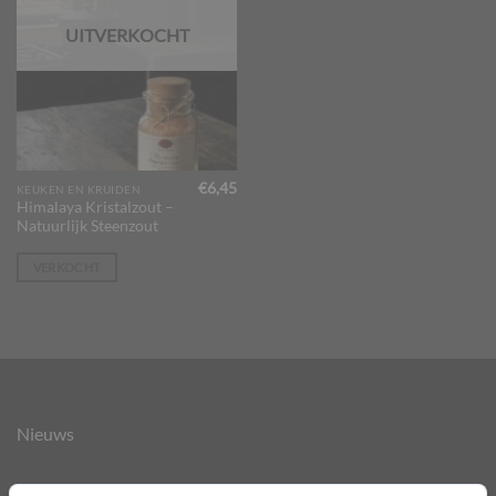
UITVERKOCHT
€
6,45
KEUKEN EN KRUIDEN
Himalaya Kristalzout –
Natuurlijk Steenzout
VERKOCHT
Nieuws