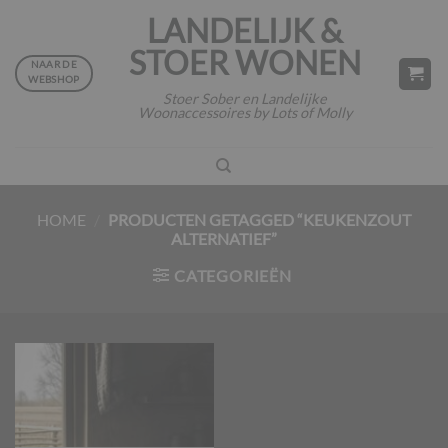
Ga
LANDELIJK &
naar
STOER WONEN
inhoud
NAAR DE
WEBSHOP
Stoer Sober en Landelijke
Woonaccessoires by Lots of Molly
HOME
/
PRODUCTEN GETAGGED “KEUKENZOUT
ALTERNATIEF”
CATEGORIEËN