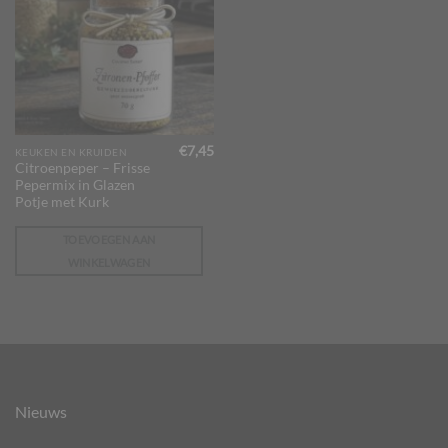
€
7,45
KEUKEN EN KRUIDEN
Citroenpeper – Frisse
Pepermix in Glazen
Potje met Kurk
TOEVOEGEN AAN
WINKELWAGEN
Nieuws