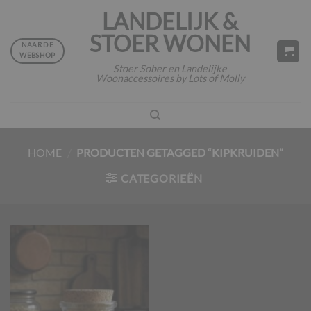
Ga
LANDELIJK &
naar
STOER WONEN
inhoud
NAAR DE
WEBSHOP
Stoer Sober en Landelijke
Woonaccessoires by Lots of Molly
HOME
/
PRODUCTEN GETAGGED “KIPKRUIDEN”
CATEGORIEËN