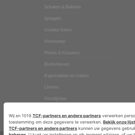
Schalen & Bakken
Spiegels
Unieke Items
Handzeep
Plaids & Kussens
Buitenleven
Kapstokken en haken
Linnen
Fotolijsten
Vloerkleden