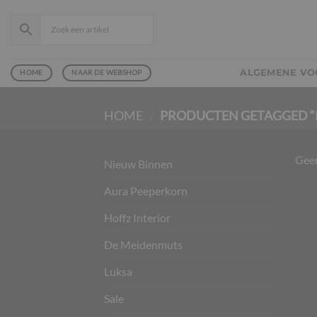
Ga
naar
inhoud
ALGEMENE V
HOME
NAAR DE WEBSHOP
HOME
/
PRODUCTEN GETAGGED “
Geen
Nieuw Binnen
Aura Peeperkorn
Hoffz Interior
De Meidenmuts
Luksa
Sale