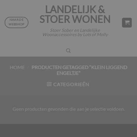
Ga
LANDELIJK &
naar
STOER WONEN
inhoud
NAAR DE
WEBSHOP
Stoer Sober en Landelijke
Woonaccessoires by Lots of Molly
HOME
/
PRODUCTEN GETAGGED “KLEIN LIGGEND
ENGELTJE”
CATEGORIEËN
Geen producten gevonden die aan je selectie voldoen.