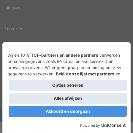
Nieuws
Over ons
Agenda
Privacyverklaring
Cookies
Copyright 2026 ©
Lots of Molly