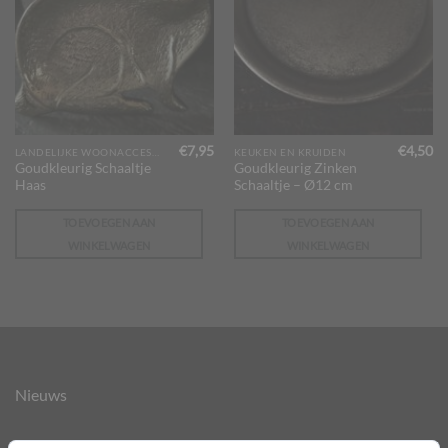
€
7,95
€
4,50
LANDELIJKE WOONACCESSOIRES
KEUKEN EN KRUIDEN
Goudkleurig Schaaltje
Goudkleurig Zinken
Haas
Schaaltje – Ø12 cm
TOEVOEGEN AAN
TOEVOEGEN AAN
WINKELWAGEN
WINKELWAGEN
Nieuws