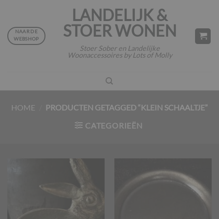
Ga
LANDELIJK &
naar
STOER WONEN
inhoud
NAAR DE
WEBSHOP
Stoer Sober en Landelijke
Woonaccessoires by Lots of Molly
HOME
/
PRODUCTEN GETAGGED “KLEIN SCHAALTJE”
CATEGORIEËN