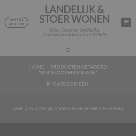
Ga
LANDELIJK &
naar
STOER WONEN
inhoud
NAAR DE
WEBSHOP
Stoer Sober en Landelijke
Woonaccessoires by Lots of Molly
HOME
/
PRODUCTEN GETAGGED
“KNOFLOOKMAYONAISE”
CATEGORIEËN
Geen producten gevonden die aan je selectie voldoen.