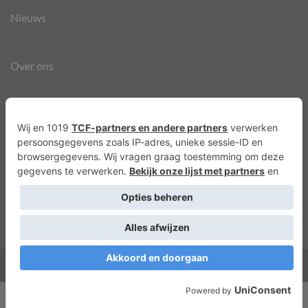
Nieuws
Over ons
Agenda
Privacyverklaring
Cookies
Copyright 2026 ©
Lots of Molly