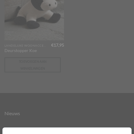
€
17,95
LANDELIJKE WOONACCESSOIRES
Deurstopper Koe
TOEVOEGEN AAN
WINKELWAGEN
Nieuws