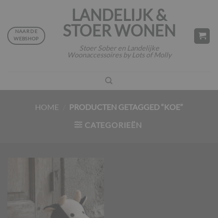
Ga
LANDELIJK &
naar
STOER WONEN
inhoud
NAAR DE
WEBSHOP
Stoer Sober en Landelijke
Woonaccessoires by Lots of Molly
HOME
/
PRODUCTEN GETAGGED “KOE”
CATEGORIEËN