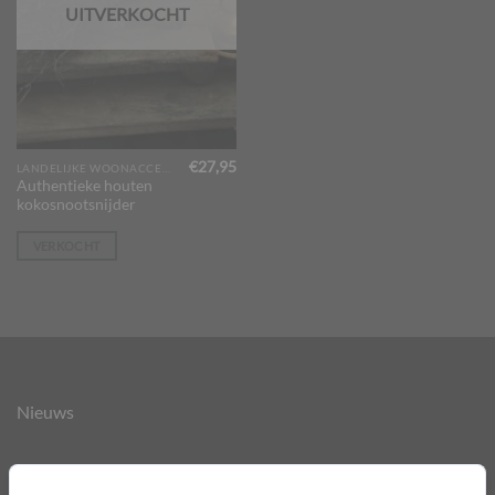
UITVERKOCHT
€
27,95
LANDELIJKE WOONACCESSOIRES
Authentieke houten
kokosnootsnijder
VERKOCHT
Nieuws
Over ons