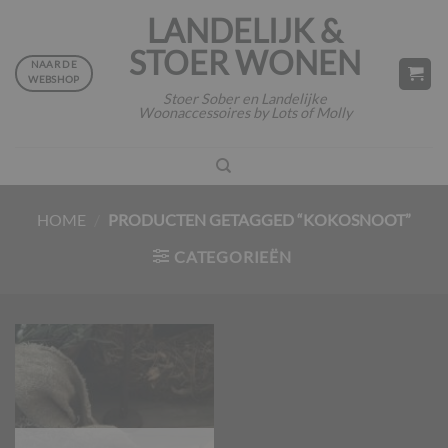
Ga
LANDELIJK &
naar
STOER WONEN
inhoud
NAAR DE
WEBSHOP
Stoer Sober en Landelijke
Woonaccessoires by Lots of Molly
HOME
/
PRODUCTEN GETAGGED “KOKOSNOOT”
CATEGORIEËN