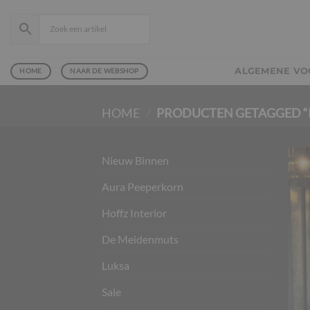
Ga
naar
inhoud
ALGEMENE V
HOME
NAAR DE WEBSHOP
HOME
/
PRODUCTEN GETAGGED “
Nieuw Binnen
Aura Peeperkorn
Hoffz Interior
De Meidenmuts
Luksa
Sale