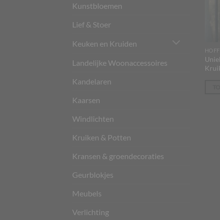
Kunstbloemen
Lief & Stoer
Keuken en Kruiden
HOFF
Unie
Landelijke Woonaccessoires
Krui
Kandelaren
T
Kaarsen
Windlichten
Kruiken & Potten
Kransen & groendecoraties
Geurblokjes
Meubels
Verlichting