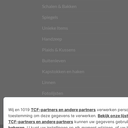
Schalen & Bakken
Spiegels
Unieke Items
Handzeep
Plaids & Kussens
Buitenleven
Kapstokken en haken
Linnen
Fotolijsten
Vloerkleden