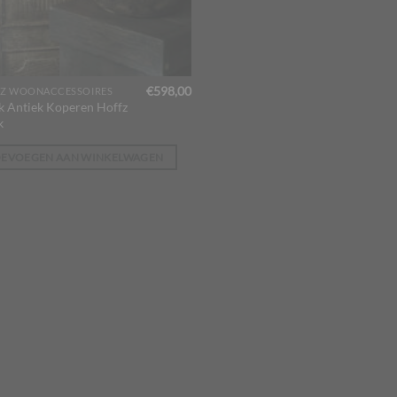
€
598,00
Z WOONACCESSOIRES
k Antiek Koperen Hoffz
k
OEVOEGEN AAN WINKELWAGEN