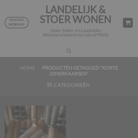
Ga
LANDELIJK &
naar
STOER WONEN
inhoud
NAAR DE
WEBSHOP
Stoer Sober en Landelijke
Woonaccessoires by Lots of Molly
HOME
/
PRODUCTEN GETAGGED “KORTE
DINERKAARSEN”
CATEGORIEËN