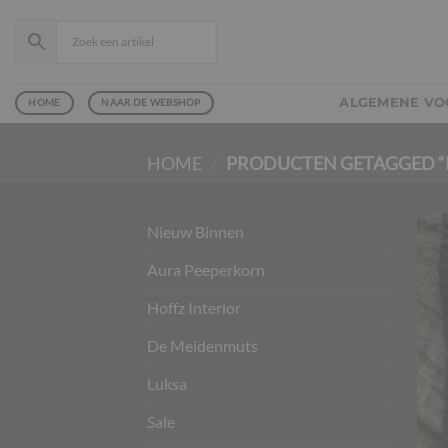
Ga
naar
inhoud
ALGEMENE V
HOME
NAAR DE WEBSHOP
HOME
/
PRODUCTEN GETAGGED “
Nieuw Binnen
Aura Peeperkorn
Hoffz Interior
De Meidenmuts
Luksa
Sale