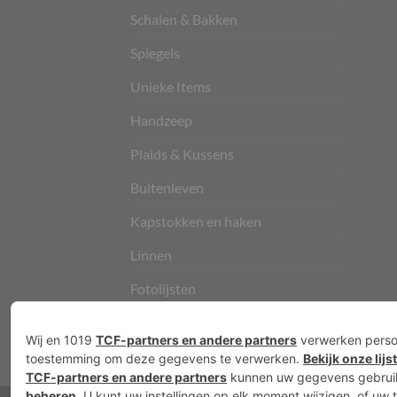
Schalen & Bakken
Spiegels
Unieke Items
Handzeep
Plaids & Kussens
Buitenleven
Kapstokken en haken
Linnen
Fotolijsten
Vloerkleden