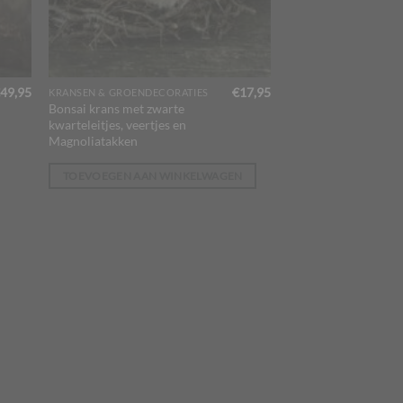
49,95
€
17,95
KRANSEN & GROENDECORATIES
Bonsai krans met zwarte
kwarteleitjes, veertjes en
Magnoliatakken
TOEVOEGEN AAN WINKELWAGEN