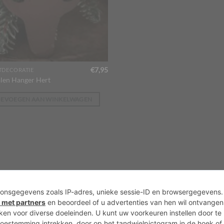
€
7,95
TDECORATIE
len Hanger Hert
OEVOEGEN AAN WINKELWAGEN