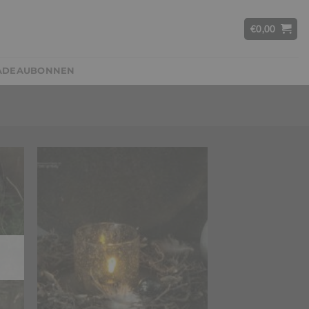
€
0,00
ADEAUBONNEN