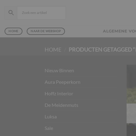
Ga
naar
inhoud
ALGEMENE V
HOME
NAAR DE WEBSHOP
HOME
/
PRODUCTEN GETAGGED “
Nieuw Binnen
Aura Peeperkorn
Hoffz Interior
De Meidenmuts
Luksa
Sale