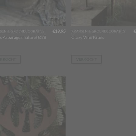
€
19,95
€
SEN & GROENDECORATIES
KRANSEN & GROENDECORATIES
s Asparagus naturel Ø28
Crazy Vine Krans
ERKOCHT
VERKOCHT