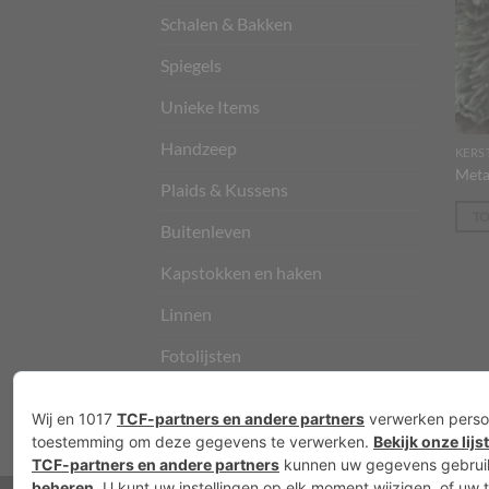
Schalen & Bakken
Spiegels
Unieke Items
Handzeep
KERS
Meta
Plaids & Kussens
T
Buitenleven
Kapstokken en haken
Linnen
Fotolijsten
Vloerkleden