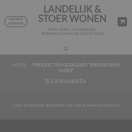
Ga
LANDELIJK &
naar
STOER WONEN
inhoud
NAAR DE
WEBSHOP
Stoer Sober en Landelijke
Woonaccessoires by Lots of Molly
HOME
/
PRODUCTEN GETAGGED “KRUIDENMIX
VLEES”
CATEGORIEËN
Geen producten gevonden die aan je selectie voldoen.