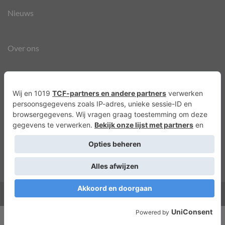
Nieuws
Over ons
Agenda
Privacyverklaring
Cookies
Copyright 2026 ©
Lots of Molly