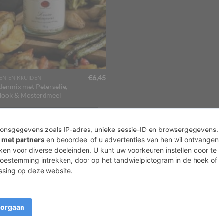
€
6,45
EN EN KRUIDEN
denmix met Peterselie,
look & Mosterdmeel
OEVOEGEN AAN WINKELWAGEN
Over ons
Agenda
Priv
Copyright 2026 ©
Lots of Molly