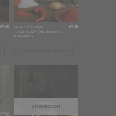
€
7,45
€
7,45
KEUKEN EN KRUIDEN
Tartaarkruid – Wijnsteenkruid
Kruidenmix
N
TOEVOEGEN AAN WINKELWAGEN
UITVERKOCHT