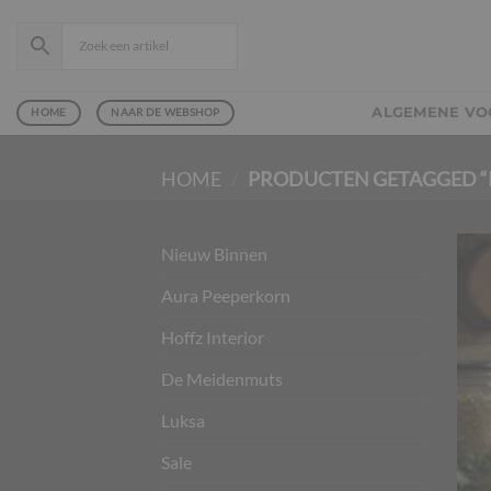
Ga
naar
inhoud
ALGEMENE V
HOME
NAAR DE WEBSHOP
HOME
/
PRODUCTEN GETAGGED “
Nieuw Binnen
Aura Peeperkorn
Hoffz Interior
De Meidenmuts
Luksa
Sale