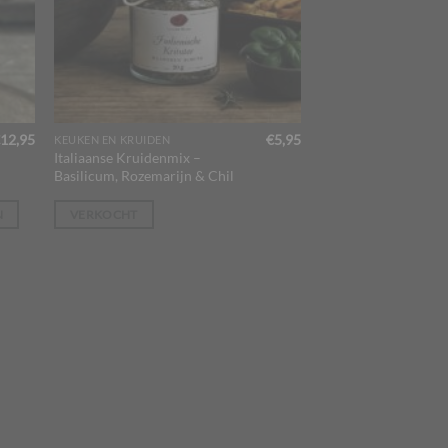
12,95
€
5,95
KEUKEN EN KRUIDEN
Italiaanse Kruidenmix –
Basilicum, Rozemarijn & Chil
N
VERKOCHT