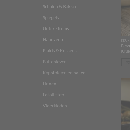
Schalen & Bakken
Spiegels
Unieke Items
Handzeep
KEUK
Bloe
Plaids & Kussens
Krui
Buitenleven
T
Kapstokken en haken
Linnen
Fotolijsten
Vloerkleden