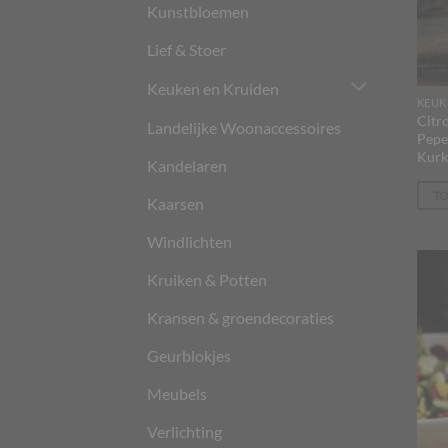
Kunstbloemen
Lief & Stoer
Keuken en Kruiden
KEUK
Citr
Landelijke Woonaccessoires
Pepe
Kurk
Kandelaren
T
Kaarsen
Windlichten
Kruiken & Potten
Kransen & groendecoraties
Geurblokjes
Meubels
Verlichting