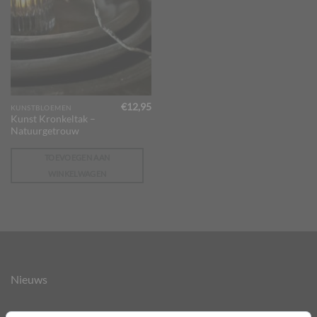
€
12,95
KUNSTBLOEMEN
Kunst Kronkeltak –
Natuurgetrouw
TOEVOEGEN AAN
WINKELWAGEN
Nieuws