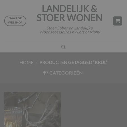
Ga
LANDELIJK &
naar
STOER WONEN
inhoud
NAAR DE
WEBSHOP
Stoer Sober en Landelijke
Woonaccessoires by Lots of Molly
HOME
/
PRODUCTEN GETAGGED “KRUL”
CATEGORIEËN