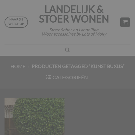
Ga
LANDELIJK &
naar
STOER WONEN
inhoud
NAAR DE
WEBSHOP
Stoer Sober en Landelijke
Woonaccessoires by Lots of Molly
HOME
/
PRODUCTEN GETAGGED “KUNST BUXUS”
CATEGORIEËN