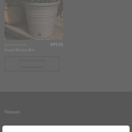
€
99,95
BUITENLEVEN
Kunst Buxus Bol
TOEVOEGEN AAN
WINKELWAGEN
Nieuws