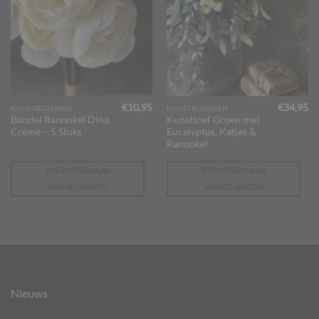
€
10,95
€
34,95
KUNSTBLOEMEN
KUNSTBLOEMEN
Bundel Ranonkel Dina
Kunsttoef Groen met
Crème – 5 Stuks
Eucalyptus, Katjes &
Ranonkel
TOEVOEGEN AAN
TOEVOEGEN AAN
WINKELWAGEN
WINKELWAGEN
Nieuws