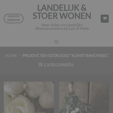
Ga
LANDELIJK &
naar
STOER WONEN
inhoud
NAAR DE
WEBSHOP
Stoer Sober en Landelijke
Woonaccessoires by Lots of Molly
HOME
/
PRODUCTEN GETAGGED “KUNST RANONKEL”
CATEGORIEËN