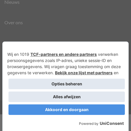
Nieuws
Over ons
Agenda
Privacyverklaring
Cookies
Copyright 2026 ©
Lots of Molly