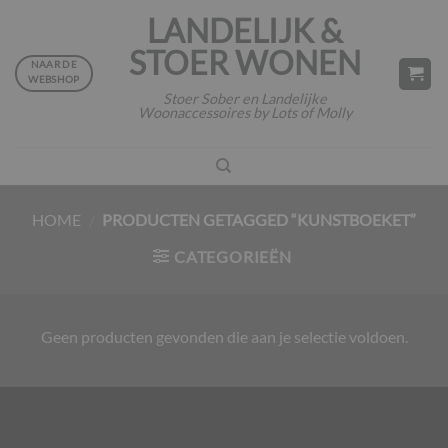
Ga
LANDELIJK &
naar
STOER WONEN
inhoud
NAAR DE
WEBSHOP
Stoer Sober en Landelijke
Woonaccessoires by Lots of Molly
HOME
/
PRODUCTEN GETAGGED “KUNSTBOEKET”
CATEGORIEËN
Geen producten gevonden die aan je selectie voldoen.