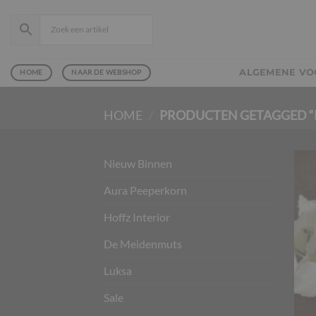
Ga
naar
inhoud
ALGEMENE V
HOME
NAAR DE WEBSHOP
HOME
/
PRODUCTEN GETAGGED “
Nieuw Binnen
Aura Peeperkorn
Hoffz Interior
De Meidenmuts
Luksa
Sale