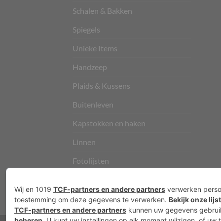
Schalen & Bakken
Spiegels
Unieke Items
Handzeep
Plaids & Kussens
Buitenleven
Kapstokken en haken
Linnen
Fotolijsten
Vloerkleden