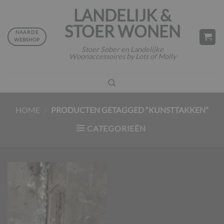
Ga
LANDELIJK &
naar
STOER WONEN
inhoud
NAAR DE
WEBSHOP
Stoer Sober en Landelijke
Woonaccessoires by Lots of Molly
HOME
/
PRODUCTEN GETAGGED “KUNSTTAKKEN”
CATEGORIEËN