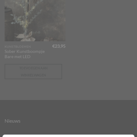
€
23,95
KUNSTBLOEMEN
Sober Kunstboompje
Bare met LED
TOEVOEGEN AAN
WINKELWAGEN
Nieuws