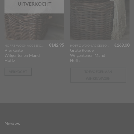
UITVERKOCHT
€
142,95
€
169,00
HOFFZ WOONACCESSOIRES
HOFFZ WOONACCESSOIRES
Vierkante
Grote Ronde
Wilgentenen Mand
Wilgentenen Mand
Hoffz
Hoffz
VERKOCHT
TOEVOEGEN AAN
WINKELWAGEN
Nieuws