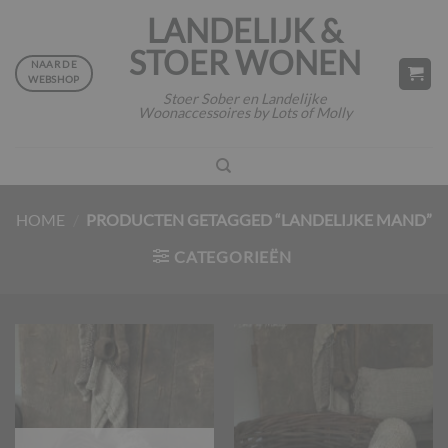
Ga
LANDELIJK &
naar
STOER WONEN
inhoud
NAAR DE
WEBSHOP
Stoer Sober en Landelijke
Woonaccessoires by Lots of Molly
HOME
/
PRODUCTEN GETAGGED “LANDELIJKE MAND”
CATEGORIEËN