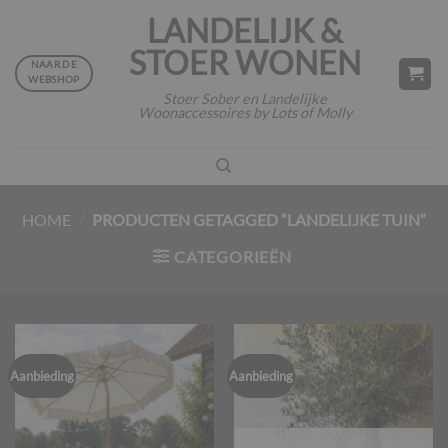
Ga
LANDELIJK &
naar
STOER WONEN
inhoud
NAAR DE
WEBSHOP
Stoer Sober en Landelijke
Woonaccessoires by Lots of Molly
HOME
/
PRODUCTEN GETAGGED “LANDELIJKE TUIN”
CATEGORIEËN
Aanbieding
Aanbieding