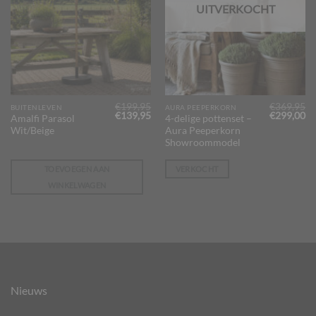
UITVERKOCHT
€
199,95
€
369,95
BUITENLEVEN
AURA PEEPERKORN
Oorspronkelijke
Huidige
Oorspronk
Hu
€
139,95
€
299,00
Amalfi Parasol
4-delige pottenset –
prijs
prijs
prijs
pr
Wit/Beige
Aura Peeperkorn
was:
is:
was:
is:
€199,95.
€139,95.
€369,95.
€2
Showroommodel
TOEVOEGEN AAN
VERKOCHT
WINKELWAGEN
Nieuws