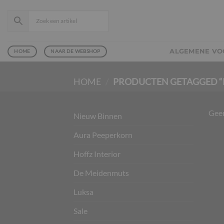
Ga
naar
inhoud
ALGEMENE V
HOME
NAAR DE WEBSHOP
HOME
/
PRODUCTEN GETAGGED “
Geen
Nieuw Binnen
Aura Peeperkorn
Hoffz Interior
De Meidenmuts
Luksa
Sale