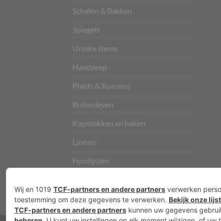
Schalen & Bakken
Spiegels
Unieke Items
Handzeep
Plaids & Kussens
Buitenleven
Kapstokken en haken
Linnen
Fotolijsten
Vloerkleden