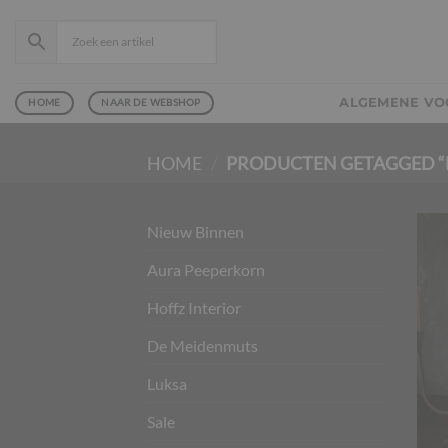
Ga
naar
inhoud
ALGEMENE V
HOME
NAAR DE WEBSHOP
HOME
/
PRODUCTEN GETAGGED 
Nieuw Binnen
Aura Peeperkorn
Hoffz Interior
De Meidenmuts
Luksa
Sale