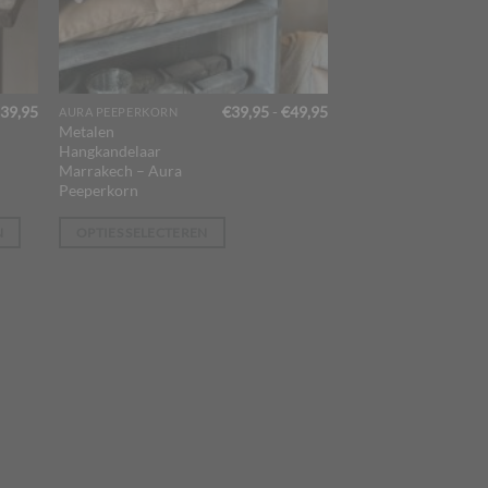
Prijsklasse:
39,95
€
39,95
-
€
49,95
AURA PEEPERKORN
Dit
€39,95
Metalen
product
tot
Hangkandelaar
€49,95
heeft
Marrakech – Aura
Peeperkorn
meerdere
variaties.
N
OPTIES SELECTEREN
Deze
optie
kan
gekozen
worden
op
de
productpagina