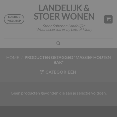
Ga
LANDELIJK &
naar
STOER WONEN
inhoud
NAAR DE
WEBSHOP
Stoer Sober en Landelijke
Woonaccessoires by Lots of Molly
HOME
/
PRODUCTEN GETAGGED “MASSIEF HOUTEN
BAK”
CATEGORIEËN
Geen producten gevonden die aan je selectie voldoen.