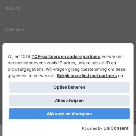
Nieuws
Over ons
Agenda
Privacyverklaring
Cookies
Copyright 2026 ©
Lots of Molly