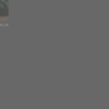
€
5,95