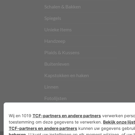
Schalen & Bakken
Spiegels
Unieke Items
Handzeep
Plaids & Kussens
Buitenleven
Kapstokken en haken
Linnen
Fotolijsten
Vloerkleden