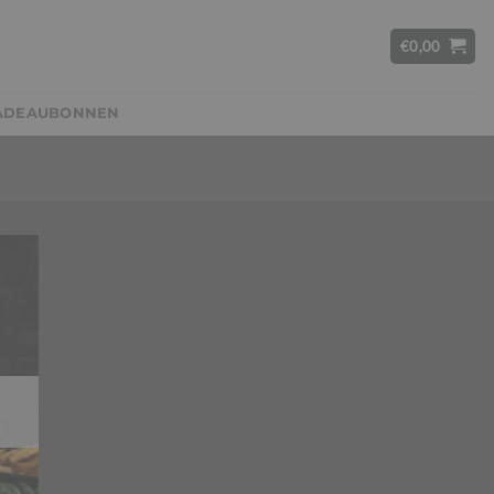
€
0,00
ADEAUBONNEN