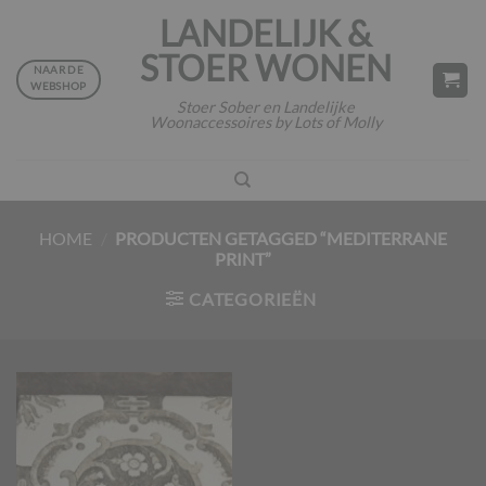
Ga
LANDELIJK &
naar
STOER WONEN
inhoud
NAAR DE
WEBSHOP
Stoer Sober en Landelijke
Woonaccessoires by Lots of Molly
HOME
/
PRODUCTEN GETAGGED “MEDITERRANE
PRINT”
CATEGORIEËN