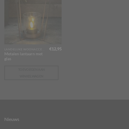
€
12,95
LANDELIJKE WOONACCESSOIRES
Metalen lantaarn met
glas
TOEVOEGEN AAN
WINKELWAGEN
Nieuws