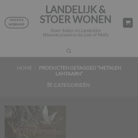
Ga
LANDELIJK &
naar
STOER WONEN
inhoud
NAAR DE
WEBSHOP
Stoer Sober en Landelijke
Woonaccessoires by Lots of Molly
HOME
/
PRODUCTEN GETAGGED “METALEN
LANTAARN”
CATEGORIEËN