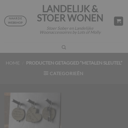
Ga
LANDELIJK &
naar
STOER WONEN
inhoud
NAAR DE
WEBSHOP
Stoer Sober en Landelijke
Woonaccessoires by Lots of Molly
HOME
/
PRODUCTEN GETAGGED “METALEN SLEUTEL”
CATEGORIEËN