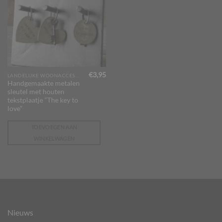
€
3,95
LANDELIJKE WOONACCESSOIRES
Handgemaakte metalen
sleutel met houten
tekstplaatje “The key to
love”
TOEVOEGEN AAN
WINKELWAGEN
Nieuws