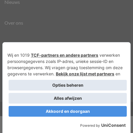
Nieuws
Over ons
Agenda
Privacyverklaring
Cookies
Copyright 2026 ©
Lots of Molly