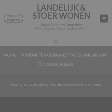
Ga
LANDELIJK &
naar
STOER WONEN
inhoud
NAAR DE
WEBSHOP
Stoer Sober en Landelijke
Woonaccessoires by Lots of Molly
HOME
/
PRODUCTEN GETAGGED “MOCKTAIL SIROOP”
CATEGORIEËN
Geen producten gevonden die aan je selectie voldoen.