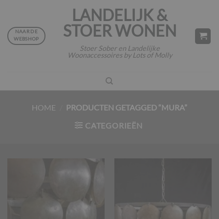
Ga
LANDELIJK &
naar
STOER WONEN
inhoud
NAAR DE
WEBSHOP
Stoer Sober en Landelijke
Woonaccessoires by Lots of Molly
HOME
/
PRODUCTEN GETAGGED “MURA”
CATEGORIEËN