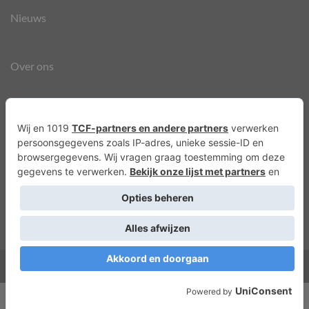
Nieuws
Over ons
Agenda
Privacyverklaring
Cookies
Copyright 2026 ©
Lots of Molly