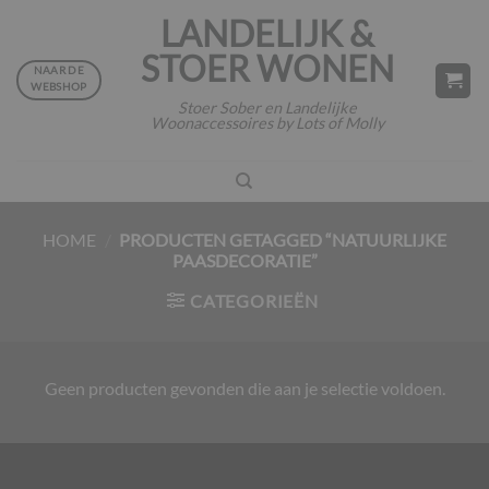
Ga
LANDELIJK &
naar
STOER WONEN
inhoud
NAAR DE
WEBSHOP
Stoer Sober en Landelijke
Woonaccessoires by Lots of Molly
HOME
/
PRODUCTEN GETAGGED “NATUURLIJKE
PAASDECORATIE”
CATEGORIEËN
Geen producten gevonden die aan je selectie voldoen.