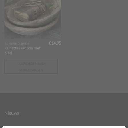
€
14,95
KUNSTBLOEMEN
Kunsttakkenbos met
blad
TOEVOEGEN AAN
WINKELWAGEN
Nieuws