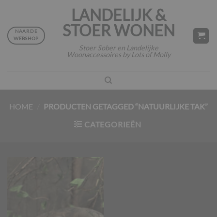
Ga
LANDELIJK &
naar
STOER WONEN
inhoud
NAAR DE
WEBSHOP
Stoer Sober en Landelijke
Woonaccessoires by Lots of Molly
HOME
/
PRODUCTEN GETAGGED “NATUURLIJKE TAK”
CATEGORIEËN