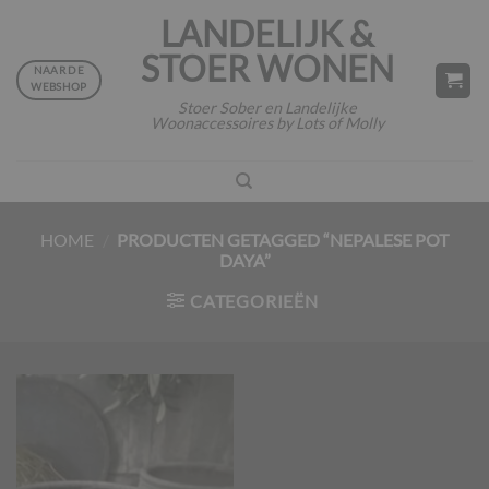
Ga
LANDELIJK &
naar
STOER WONEN
inhoud
NAAR DE
WEBSHOP
Stoer Sober en Landelijke
Woonaccessoires by Lots of Molly
HOME
/
PRODUCTEN GETAGGED “NEPALESE POT
DAYA”
CATEGORIEËN