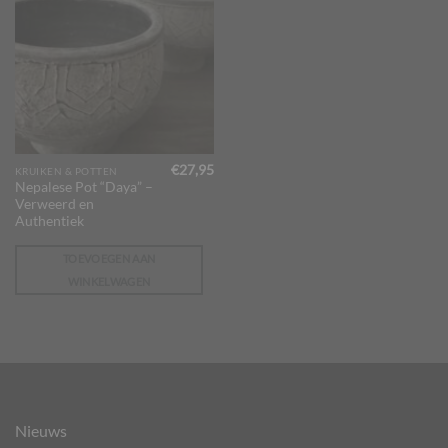
€
27,95
KRUIKEN & POTTEN
Nepalese Pot “Daya” –
Verweerd en
Authentiek
TOEVOEGEN AAN
WINKELWAGEN
Nieuws