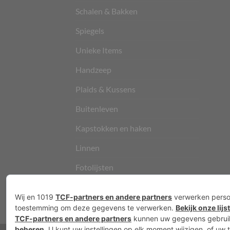
Schalen & Bakken
Spiegels
Unieke Items
Handzeep
Plaids & Kussens
Buitenleven
Kapstokken en haken
Linnen
Fotolijsten
Vloerkleden