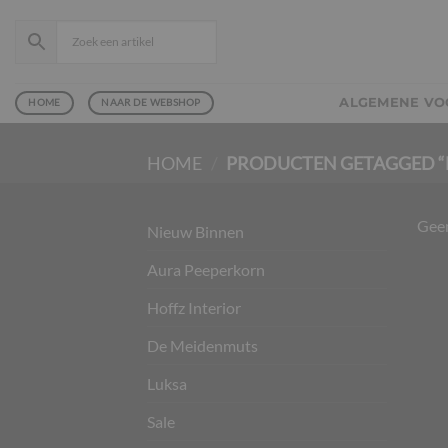
Ga
naar
inhoud
ALGEMENE V
HOME
NAAR DE WEBSHOP
HOME
/
PRODUCTEN GETAGGED “
Geen
Nieuw Binnen
Aura Peeperkorn
Hoffz Interior
De Meidenmuts
Luksa
Sale