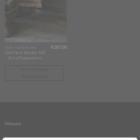
€
187,00
AURA PEEPERKORN
Old Farm Bankje 100
– Aura Peeperkorn
TOEVOEGEN AAN
WINKELWAGEN
Nieuws