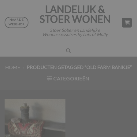
Ga
LANDELIJK &
naar
STOER WONEN
inhoud
NAAR DE
WEBSHOP
Stoer Sober en Landelijke
Woonaccessoires by Lots of Molly
HOME
/
PRODUCTEN GETAGGED “OLD FARM BANKJE”
CATEGORIEËN