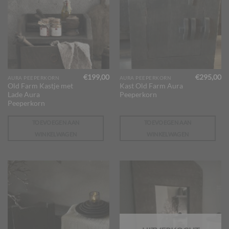
€
199,00
€
295,00
AURA PEEPERKORN
AURA PEEPERKORN
Old Farm Kastje met
Kast Old Farm Aura
Lade Aura
Peeperkorn
Peeperkorn
TOEVOEGEN AAN
TOEVOEGEN AAN
WINKELWAGEN
WINKELWAGEN