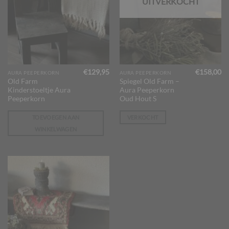
UITVERKOCHT
€
129,95
€
158,00
AURA PEEPERKORN
AURA PEEPERKORN
Old Farm
Spiegel Old Farm –
Kinderstoeltje Aura
Aura Peeperkorn
Peeperkorn
Oud Hout S
TOEVOEGEN AAN
VERKOCHT
WINKELWAGEN