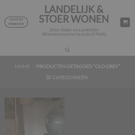
Ga
LANDELIJK &
naar
STOER WONEN
inhoud
NAAR DE
WEBSHOP
Stoer Sober en Landelijke
Woonaccessoires by Lots of Molly
HOME
/
PRODUCTEN GETAGGED “OLD GREY”
CATEGORIEËN