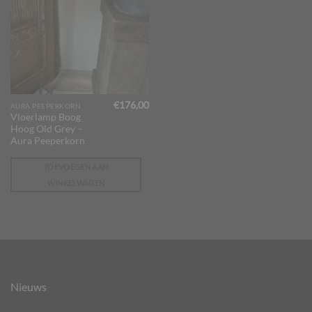
€
176,00
AURA PEEPERKORN
Vloerlamp Boog
Hoog Old Grey –
Aura Peeperkorn
TOEVOEGEN AAN
WINKELWAGEN
Nieuws