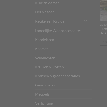
Kunstbloemen
Lief & Stoer
Keuken en Kruiden
LAND
Graf
Landelijke Woonaccessoires
Berk
Kandelaren
V
Kaarsen
Windlichten
Kruiken & Potten
Kransen & groendecoraties
Geurblokjes
Meubels
Verlichting