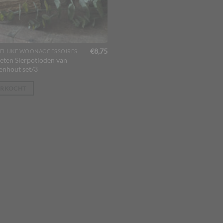
€
8,75
ELIJKE WOONACCESSOIRES
ieten Sierpotloden van
enhout set/3
ERKOCHT