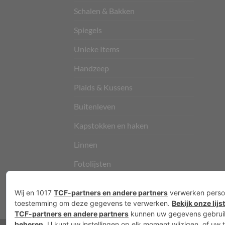
Schalen & Bakken
Spiegels
Unieke Items
Handzeep
Plaids & Kussens
Buitenleven
Kapstokken en haken
Linnen
Fotolijsten
Vloerkleden