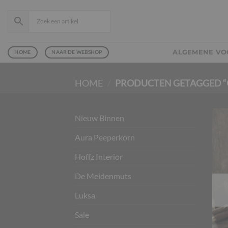
Ga
naar
inhoud
ALGEMENE V
HOME
NAAR DE WEBSHOP
HOME
/
PRODUCTEN GETAGGED “
Nieuw Binnen
Aura Peeperkorn
Hoffz Interior
De Meidenmuts
Luksa
Sale