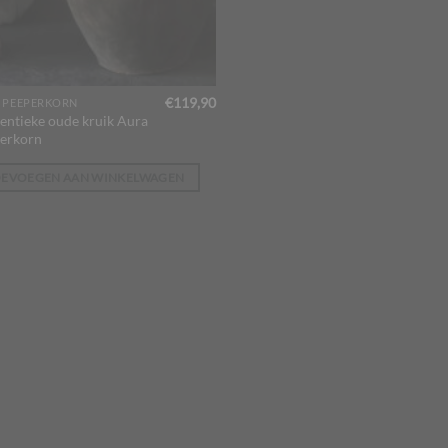
€
119,90
 PEEPERKORN
entieke oude kruik Aura
erkorn
OEVOEGEN AAN WINKELWAGEN