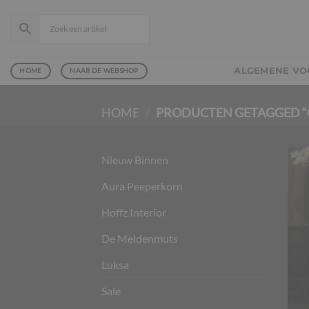
Ga
naar
inhoud
ALGEMENE V
HOME
NAAR DE WEBSHOP
HOME
/
PRODUCTEN GETAGGED 
Nieuw Binnen
Aura Peeperkorn
Hoffz Interior
De Meidenmuts
Luksa
Sale