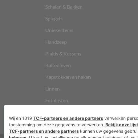
Schalen & Bakken
Spiegels
Unieke Items
Handzeep
Plaids & Kussens
Buitenleven
Kapstokken en haken
Linnen
Fotolijsten
Vloerkleden