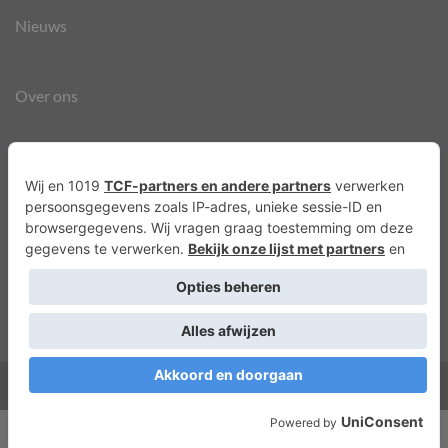
Nieuws
Over ons
Agenda
Privacyverklaring
Cookies
Copyright 2026 ©
Lots of Molly