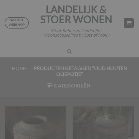
Ga
LANDELIJK &
naar
STOER WONEN
inhoud
NAAR DE
WEBSHOP
Stoer Sober en Landelijke
Woonaccessoires by Lots of Molly
HOME
/
PRODUCTEN GETAGGED “OUD HOUTEN
OLIEPOTJE”
CATEGORIEËN