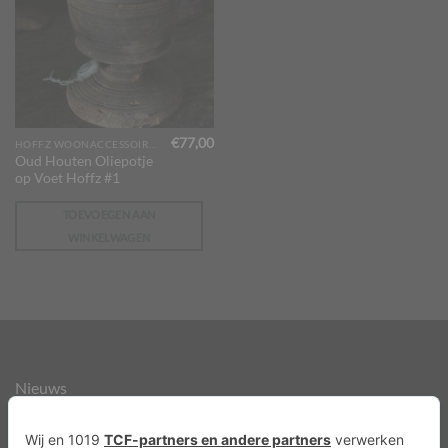
€
77,00
HOFFZ WOONACCESSOIRES
Oud Houten Oliepotje
op Voet Hoffz #1
TOEVOEGEN AAN
WINKELWAGEN
Nieuws